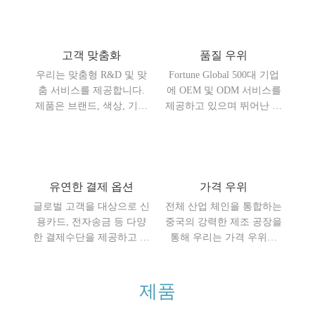
변과 지원을 받을 수 있습
있습니다. 7일 이내 배송을
니다.
제공하며, 빠르면 25일 이
내에 목적지 항구에 도착할
수 있습니다.
고객 맞춤화
품질 우위
우리는 맞춤형 R&D 및 맞
Fortune Global 500대 기업
춤 서비스를 제공합니다.
에 OEM 및 ODM 서비스를
제품은 브랜드, 색상, 기능
제공하고 있으며 뛰어난 제
등을 포함한 특정 요구 사
품 성능을 자랑합니다. 디
항에 따라 고객의 특별한
자인이나 제품에 사용되는
요구 사항을 충족하도록 맞
소재면에서 우리는 경쟁사
춤화됩니다.
보다 훨씬 앞서 있습니다.
유연한 결제 옵션
가격 우위
글로벌 고객을 대상으로 신
전체 산업 체인을 통합하는
용카드, 전자송금 등 다양
중국의 강력한 제조 공장을
한 결제수단을 제공하고 있
통해 우리는 가격 우위를
어 고객의 필요에 따라 가
완전히 확보하여 제품이 대
장 적합한 결제수단을 편리
상 시장에서 신속하게 판매
하게 선택할 수 있습니다.
채널을 열 수 있도록 합니
제품
다.